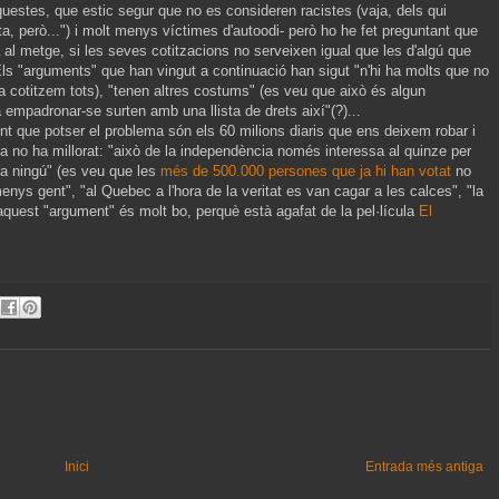
estes, que estic segur que no es consideren racistes (vaja, dels qui
a, però...") i molt menys víctimes d'autoodi- però ho he fet preguntant que
a al metge, si les seves cotitzacions no serveixen igual que les d'algú que
Els "arguments" que han vingut a continuació han sigut "n'hi ha molts que no
da cotitzem tots), "tenen altres costums" (es veu que això és algun
empadronar-se surten amb una llista de drets així"(?)...
nt que potser el problema són els 60 milions diaris que ens deixem robar i
a no ha millorat: "això de la independència només interessa al quinze per
pa ningú" (es veu que les
més de 500.000 persones que ja hi han votat
no
menys gent", "al Quebec a l'hora de la veritat es van cagar a les calces", "la
(aquest "argument" és molt bo, perquè està agafat de la pel·lícula
El
Inici
Entrada més antiga