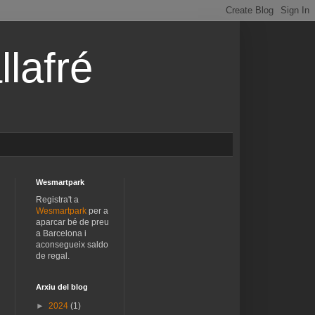
lafré
Wesmartpark
Registra't a
Wesmartpark
per a
aparcar bé de preu
a Barcelona i
aconsegueix saldo
de regal.
Arxiu del blog
►
2024
(1)