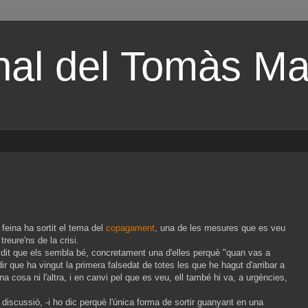
nal del Tomàs Mal
feina ha sortit el tema del
copagament
, una de les mesures que es veu
reure'ns de la crisi.
 dit que els sembla bé, concretament una d'elles perquè "quan vas a
r que ha vingut la primera falsedat de totes les que he hagut d'arribar a
a cosa ni l'altra, i en canvi pel que es veu, ell també hi va, a urgències,
 discussió, -i ho dic perquè l'única forma de sortir guanyant en una