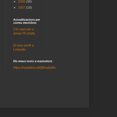
►
2008
(36)
►
2007
(18)
Actualitzacions per
correu electrònic
Clic aquí per a
donar-t'hi d'alta
El meu perfil a
LinkedIn
Els meus toots a mastodont
https://mastotut.cat/@tmallafre