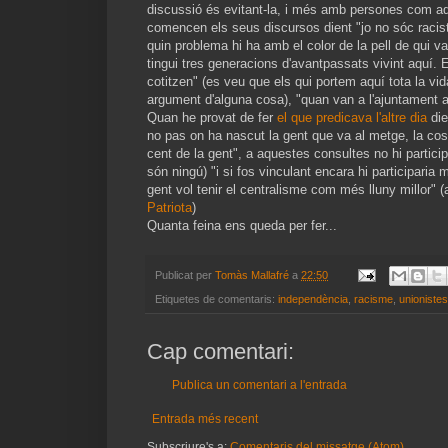
discussió és evitant-la, i més amb persones com aqu
comencen els seus discursos dient "jo no sóc racist
quin problema hi ha amb el color de la pell de qui v
tingui tres generacions d'avantpassats vivint aquí. 
cotitzen" (es veu que els qui portem aquí tota la vi
argument d'alguna cosa), "quan van a l'ajuntament a 
Quan he provat de fer
el que predicava l'altre dia
die
no pas on ha nascut la gent que va al metge, la cos
cent de la gent", a aquestes consultes no hi partici
són ningú) "i si fos vinculant encara hi participaria 
gent vol tenir el centralisme com més lluny millor" 
Patriota
)
Quanta feina ens queda per fer...
Publicat per
Tomàs Mallafré
a
22:50
Etiquetes de comentaris:
independència
,
racisme
,
unionistes
Cap comentari:
Publica un comentari a l'entrada
Entrada més recent
Subscriure's a:
Comentaris del missatge (Atom)