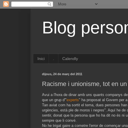
Blog perso
Inici
.
Calendly
dijous, 24 de març del 2011
Racisme i unionisme, tot en un
Avui a l'hora de dinar amb uns quants companys de 
que un grup d'"
experts
" ha proposat al Govern per a t
Tan aviat com ha sortit el tema, dues persones han
urgències, està ple de moros i negres". Aquí he de di
sentir, donat que la persona que ho ha dit no és ni un
sempre que li convé.
No he trigat gaire a cometre l'error de començar una