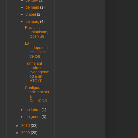
►
de juny
(3)
►
de maig
(1)
►
d’abril
(2)
▼
de març
(4)
Racisme i
unionisme,
tot en un
La
independè
ncia, cosa
de tots
Tunnejant
android
cyanogenm
od a un
HTC G1
Configurar
ddclient per
a
OpenDNS
►
de febrer
(1)
►
de gener
(3)
►
2010
(33)
►
2009
(25)