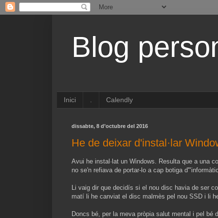
Blog perso
Inici
.
Calendly
dissabte, 8 d’octubre del 2016
He de deixar d'instal·lar Wind
Avui he instal·lat un Windows. Resulta que a una con
no se'n refiava de portar-lo a cap botiga d'"informàtica
Li vaig dir que decidís si el nou disc havia de ser 
matí li he canviat el disc malmès pel nou SSD i li he
Doncs bé, per la meva pròpia salut mental i pel bé 