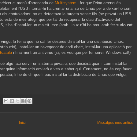
arèixer el menú d'arrencada de
Multisystem
i fer que l'eina arrenqués
etament l'USB i tornar-hi ha cremar una iso de Linux per a deixar-ho com
els controladors: no es detectava la targeta sense fils (he provat un USB
o està de més afegir que per tal de recuperar la clau d'activació del
 s'ha d'instal·lar un maleït .exe (amb Linux n'hi ha prou amb fer
sudo cat
ingut la feina que no cal fer després d'instal·lar una distribució Linux:
stribució), instal·lar un navegador de codi obert, instal·lar una aplicació per
tcatalà
i finalment un antivirus (sí, es veu que per fer servir Windows cal!)
uè algú faci servir un sistema privatiu, que decidirà quan i com instal·lar
er quina informació enviarà a ves a saber qui. Certament, no és cap favor.
ratiu, li he de dir que li puc instal·lar la distribució de Linux que vulgui,
Inici
Missatges més antics