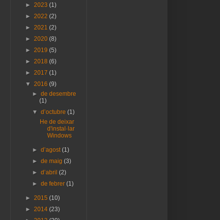
►
2023
(1)
►
2022
(2)
►
2021
(2)
►
2020
(8)
►
2019
(5)
►
2018
(6)
►
2017
(1)
▼
2016
(9)
►
de desembre
(1)
▼
d’octubre
(1)
He de deixar
d'instal·lar
Windows
►
d’agost
(1)
►
de maig
(3)
►
d’abril
(2)
►
de febrer
(1)
►
2015
(10)
►
2014
(23)