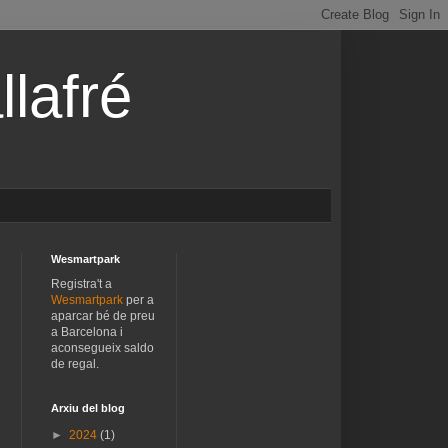
lafré
Wesmartpark
Registra't a
Wesmartpark
per a
aparcar bé de preu
a Barcelona i
aconsegueix saldo
de regal.
Arxiu del blog
►
2024
(1)