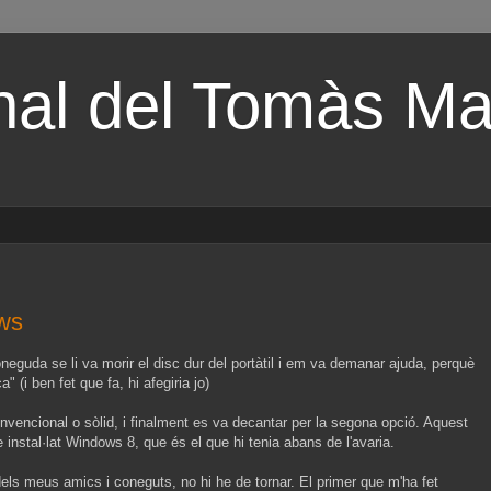
nal del Tomàs Mal
ows
eguda se li va morir el disc dur del portàtil i em va demanar ajuda, perquè
" (i ben fet que fa, hi afegiria jo)
convencional o sòlid, i finalment es va decantar per la segona opció. Aquest
 instal·lat Windows 8, que és el que hi tenia abans de l'avaria.
dels meus amics i coneguts, no hi he de tornar. El primer que m'ha fet