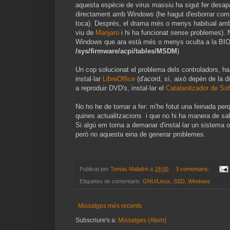
aquesta espècie de virus massiu ha sigut fer desap
directament amb Windows (he hagut d'esborrar compl
toca). Després, el drama més o menys habitual amb 
viu de
Manjaro
i hi ha funcionat sense problemes). N
Windows que ara està més o menys oculta a la BIOS,
/sys/firmware/acpi/tables/MSDM
)
Un cop solucionat el problema dels controladors, ha v
instal·lar
LibreOffice
(d'acord, sí, això depèn de la di
a reproduir DVD's, instal·lar el
Catalanitzador de Sof
No ho he de tornar a fer: m'he fotut una feinada perq
quines actualitzacions i que no hi ha manera de sab
Si algú em torna a demanar d'instal·lar un sistema ope
però no aquesta eina de generar problemes.
Publicat per
Tomàs Mallafré
a
18:00
3 comentaris:
Etiquetes de comentaris:
GNU/Linux
,
SSD
,
Windows
Missatges més recents
Subscriure's a:
Missatges (Atom)