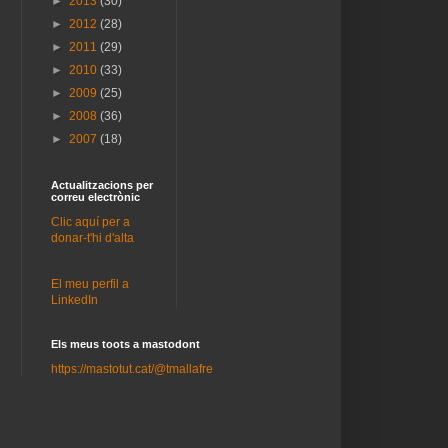
►
2013
(30)
►
2012
(28)
►
2011
(29)
►
2010
(33)
►
2009
(25)
►
2008
(36)
►
2007
(18)
Actualitzacions per
correu electrònic
Clic aquí per a
donar-t'hi d'alta
El meu perfil a
LinkedIn
Els meus toots a mastodont
https://mastotut.cat/@tmallafre