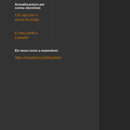
Actualitzacions per
correu electrònic
Clic aquí per a
donar-t'hi d'alta
El meu perfil a
LinkedIn
Els meus toots a mastodont
https://mastotut.cat/@tmallafre