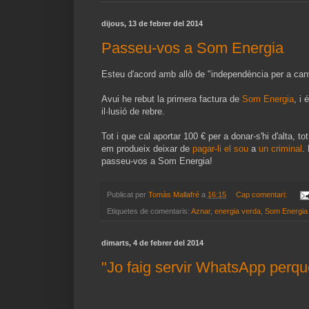
dijous, 13 de febrer del 2014
Passeu-vos a Som Energia
Esteu d'acord amb allò de "independència per a can
Avui he rebut la primera factura de
Som Energia
, i 
il·lusió de rebre.
Tot i que cal aportar 100 € per a donar-s'hi d'alta, to
em produeix deixar de
pagar-li el sou
a
un criminal
.
passeu-vos a Som Energia!
Publicat per
Tomàs Mallafré
a
16:15
Cap comentari:
Etiquetes de comentaris:
Aznar
,
energia verda
,
Som Energia
dimarts, 4 de febrer del 2014
"Jo faig servir WhatsApp perqu