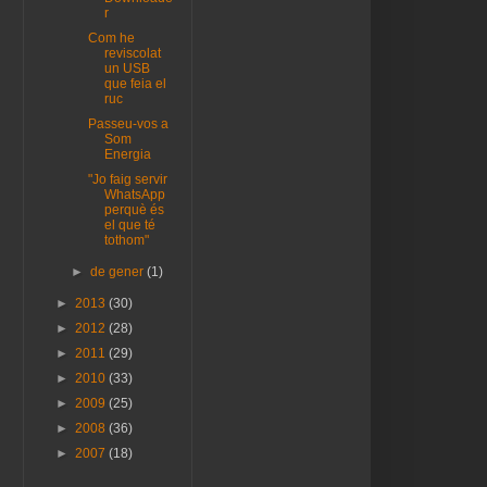
r
Com he
reviscolat
un USB
que feia el
ruc
Passeu-vos a
Som
Energia
"Jo faig servir
WhatsApp
perquè és
el que té
tothom"
►
de gener
(1)
►
2013
(30)
►
2012
(28)
►
2011
(29)
►
2010
(33)
►
2009
(25)
►
2008
(36)
►
2007
(18)