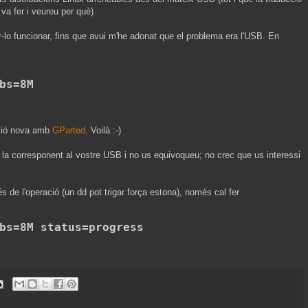
 va fer i veureu per què)
r-lo funcionar, fins que avui m'he adonat que el problema era l'USB. En
bs=8M
ició nova amb
GParted
. Voilà :-)
er la corresponent al vostre USB i no us equivoqueu; no crec que us interessi
és de l'operació (un dd pot trigar força estona), només cal fer
bs=8M 
status=progress