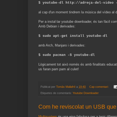
$ youtube-dl http://adreça-del-video 
al cap d'un moment tindrem la música del vídeo al di
Per a instal·lar youtube downloader, és tan fàcil co
Amb Debian i derivades:
$ sudo apt-get install youtube-dl
amb Arch, Manjaro i derivades:
$ sudo pacman -S youtube-dl
Lògicament tot això només és amb finalitats educati
us faran pam pam al culet!
Publicat per
Tomàs Mallafré
a
19:40
Cap comentari:
Etiquetes de comentaris:
Youtube Downloader
Com he reviscolat un USB que f
Multisystem
és una eina fabulosa per a tenir diferen