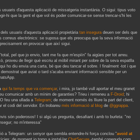
suaris d'aquesta aplicació de missatgeria instantània. O sigui: tipus voto
gir-hi que la gent el que vol és poder comunicar-se sense trencar-s'hi les
dels usuaris d'aquesta aplicació propietària
tan insegura
deuen ser dels que
s correus electrònics: se suposa que els preocupa que la seva informació
 precisament en provocar que així sigui.
total, pel que jo envio, tant me fa que m'espiïn" fa aigües per tot arreu.
xò, proveu de llegir què escriu al mòbil mirant per sobre de la seva espatlla
 qui ho diu envia una carta, bé que deu tancar el sobre. I finalment -tot i que
demostrat que aviat o tard s'acaba enviant informació sensible per un
WhatsApp.
ha
qui fa temps que va començar
, i mira, jo també vull aportar el meu granet
voleu comunicar amb un mínim de garanties? Trieu i remeneu a
F-Droid
; hi
 O feu una ullada a
Telegram
; de moment només és lliure la part del client,
r el codi del servidor. En trobareu
més informació al blog
de
@ggrappa
.
vis són poderosos! I si algú us pregunta, desafiant i amb to burleta: "no
nsegur; no m'interessa"
ió a Telegram: un senyor que sembla entendre-hi força conclou "
avoid at
cies; de moment jo torno a instal·lar
ChatSecure
-també coneguda com