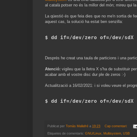
al català potser no és la millor del món; mireu qui la
La qüestió és que feia dies que no me'n sortia de fe
aquest cas, la solució ha estat ben senzilla:
$ dd if=/dev/zero of=/dev/sdX 
Després he creat una taula de particions i una part
Atenció:
vigileu que la lletra X s'ha de substituir p
acabar amb el vostre disc dur ple de zeros :-)
Actualització a 16/02/2021: i si voleu veure el progr
$ dd if=/dev/zero of=/dev/sdX 
Publicat per
Tomàs Mallafré
a
19:23
Cap comentari:
Etiquetes de comentaris:
GNU/Linux
,
Multisystem
,
USB