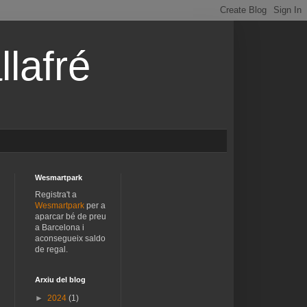
lafré
Wesmartpark
Registra't a
Wesmartpark
per a
aparcar bé de preu
a Barcelona i
aconsegueix saldo
de regal.
Arxiu del blog
►
2024
(1)