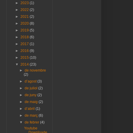
►
2023
(1)
►
2022
(2)
►
2021
(2)
►
2020
(8)
►
2019
(5)
►
2018
(6)
►
2017
(1)
►
2016
(9)
►
2015
(10)
▼
2014
(23)
►
de novembre
(2)
►
d’agost
(3)
►
de juliol
(2)
►
de juny
(2)
►
de maig
(2)
►
d’abril
(1)
►
de març
(6)
▼
de febrer
(4)
Youtube
Downloade