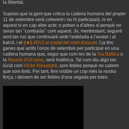
la llibertat.
Suposo que la gent que critica la cadena humana del proper
11 de setembre serà coherent i no hi participarà, ni en
aquest ni en cap altre acte; o potser a d'altres sí perquè no
seran tan "cumbaiàs" com aquest. Jo, mentrestant, seguiré
sent tan ruc que continuaré amb l'estelada a l'avatar i al
balcó, i el
||★|| #DUI al costat del nom d'usuari
. I ja tinc
ganes que arribi l'onze de setembre per participar en una
cadena humana que, segur que com les de la
Via Bàltica
o
la
Reunió d'Ucraïna
, serà històrica. Tal com diu algú tan
lúcid com
Víctor Alexandre
, som febles perquè no sabem
que som forts. Per tant, fem visible un cop més la nostra
força, i deixem de ser febles d'una vegada per totes.