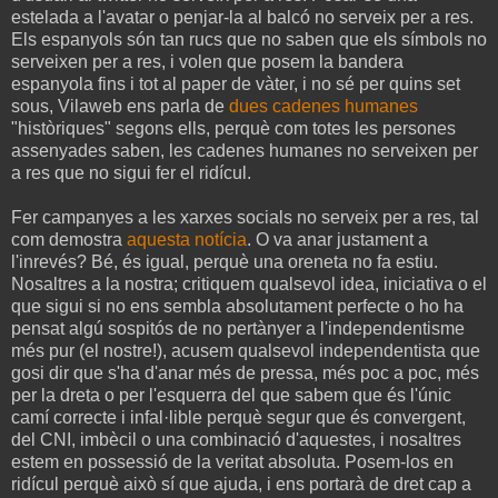
estelada a l'avatar o penjar-la al balcó no serveix per a res.
Els espanyols són tan rucs que no saben que els símbols no
serveixen per a res, i volen que posem la bandera
espanyola fins i tot al paper de vàter, i no sé per quins set
sous, Vilaweb ens parla de
dues cadenes humanes
"històriques" segons ells, perquè com totes les persones
assenyades saben, les cadenes humanes no serveixen per
a res que no sigui fer el ridícul.
Fer campanyes a les xarxes socials no serveix per a res, tal
com demostra
aquesta notícia
. O va anar justament a
l'inrevés? Bé, és igual, perquè una oreneta no fa estiu.
Nosaltres a la nostra; critiquem qualsevol idea, iniciativa o el
que sigui si no ens sembla absolutament perfecte o ho ha
pensat algú sospitós de no pertànyer a l'independentisme
més pur (el nostre!), acusem qualsevol independentista que
gosi dir que s'ha d'anar més de pressa, més poc a poc, més
per la dreta o per l'esquerra del que sabem que és l'únic
camí correcte i infal·lible perquè segur que és convergent,
del CNI, imbècil o una combinació d'aquestes, i nosaltres
estem en possessió de la veritat absoluta. Posem-los en
ridícul perquè això sí que ajuda, i ens portarà de dret cap a