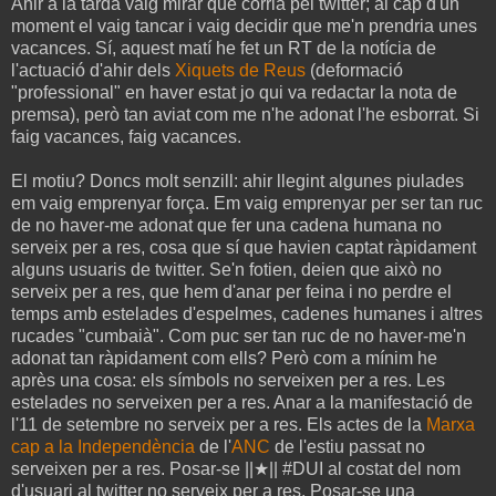
Ahir a la tarda vaig mirar què corria pel twitter; al cap d'un
moment el vaig tancar i vaig decidir que me'n prendria unes
vacances. Sí, aquest matí he fet un RT de la notícia de
l'actuació d'ahir dels
Xiquets de Reus
(deformació
"professional" en haver estat jo qui va redactar la nota de
premsa), però tan aviat com me n'he adonat l'he esborrat. Si
faig vacances, faig vacances.
El motiu? Doncs molt senzill: ahir llegint algunes piulades
em vaig emprenyar força. Em vaig emprenyar per ser tan ruc
de no haver-me adonat que fer una cadena humana no
serveix per a res, cosa que sí que havien captat ràpidament
alguns usuaris de twitter. Se'n fotien, deien que això no
serveix per a res, que hem d'anar per feina i no perdre el
temps amb estelades d'espelmes, cadenes humanes i altres
rucades "cumbaià". Com puc ser tan ruc de no haver-me'n
adonat tan ràpidament com ells? Però com a mínim he
après una cosa: els símbols no serveixen per a res. Les
estelades no serveixen per a res. Anar a la manifestació de
l'11 de setembre no serveix per a res. Els actes de la
Marxa
cap a la Independència
de l'
ANC
de l'estiu passat no
serveixen per a res. Posar-se ||★|| #DUI al costat del nom
d'usuari al twitter no serveix per a res. Posar-se una