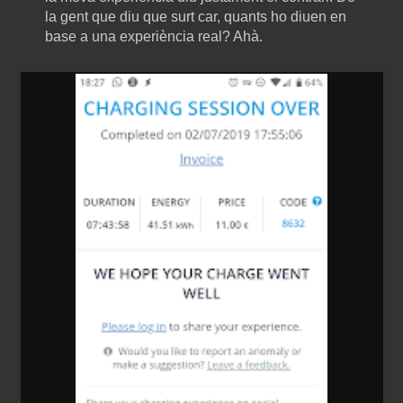
la gent que diu que surt car, quants ho diuen en
base a una experiència real? Ahà.