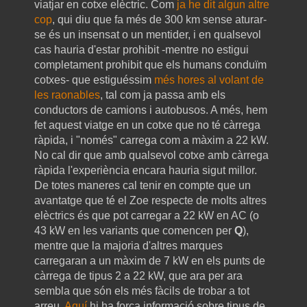
viatjar en cotxe elèctric. Com
ja he dit algun altre
cop
, qui diu que fa més de 300 km sense aturar-
se és un insensat o un mentider, i en qualsevol
cas hauria d'estar prohibit -mentre no estigui
completament prohibit que els humans conduïm
cotxes- que estiguéssim
més hores al volant de
les raonables
, tal com ja passa amb els
conductors de camions i autobusos. A més, hem
fet aquest viatge en un cotxe que no té càrrega
ràpida, i "només" carrega com a màxim a 22 kW.
No cal dir que amb qualsevol cotxe amb càrrega
ràpida l'experiència encara hauria sigut millor.
De totes maneres cal tenir en compte que un
avantatge que té el Zoe respecte de molts altres
elèctrics és que pot carregar a 22 kW en AC (o
43 kW en les variants que comencen per
Q
),
mentre que la majoria d'altres marques
carregaran a un màxim de 7 kW en els punts de
càrrega de tipus 2 a 22 kW, que ara per ara
sembla que són els més fàcils de trobar a tot
arreu.
Aquí
hi ha força informació sobre tipus de