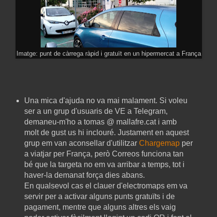
Imatge: punt de càrrega ràpid i gratuït en un hipermercat a França
Una mica d'ajuda no va mai malament. Si voleu
ser a un grup d'usuaris de VE a Telegram,
demaneu-m'ho a tomas @ mallafre.cat i amb
molt de gust us hi inclouré. Justament en aquest
grup em van aconsellar d'utilitzar
Chargemap
per
a viatjar per França, però Correos funciona tan
bé que la targeta no em va arribar a temps, tot i
haver-la demanat força dies abans.
En qualsevol cas el clauer d'electromaps em va
servir per a activar alguns punts gratuïts i de
pagament, mentre que alguns altres els vaig