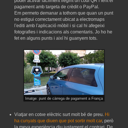
poder activar fàcilment llegint un codi QR i fent el
pagament amb targeta de crèdit o PayPal.
Em permeto demanar a tothom que quan un punt
no estigui correctament ubicat a electromaps
l'editi amb l'aplicació mòbil i si cal hi afegeixi
fotografies i indicacions als comentaris. Jo ho he
fet en alguns punts i així hi guanyem tots.
Imatge: punt de càrrega de pagament a França
Viatjar en cotxe elèctric surt molt bé de preu.
Hi
ha cunyats que diuen que pot sortir molt car
, però
la meva experiència diu justament el contrari. De