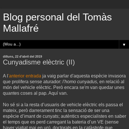
Blog personal del Tomàs
Mallafré
▼
dilluns, 22 d’abril del 2019
Cunyadisme elèctric (II)
A l
'anterior entrada
ja vaig parlar d'aquesta espècie invasora
que prolifera sense aturador:
l'homo cunyadus,
en relació al
món del vehicle elèctric. Però encara se'm van quedar unes
quantes coses al pap. Aquí van.
No sé si a la resta d’usuaris de vehicle elèctric els passa el
mateix, però darrerament tinc la sensació de ser una
espècie d’imant de cunyats; autèntics especialistes en saber
el temps que es perd carregant la bateria d’un VE (sense
haver viatjat mai en un), doctorats en la catàstrofe que