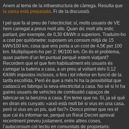
Anem al tema de la infraestructura de càrrega. Resulta que
la xarxa està preparada
. Fi de la discussió.
I pel que fa al preu de l’electricitat: sí, molts usuaris de VE
hem carregat a preus molt alts. Quan dic molt alts estic
parlant, per exemple, de 0,30 €/kWh o superiors. Traduïm-ho
a cost per quilòmetre: suposem un consum mitjà de 15
kWh/100 km, cosa que ens porta a un cost de 4,5€ per 100
km. Multipliquem-ho per 2: 9€/100 km. On és el problema,
quan parlem d’un fet puntual perquè estem viatjant?
Recordem que el que fem habitualment els usuaris és
carregar la bateria a casa, a un preu al voltant dels 0,12
€/kWh impostos inclosos, o fins i tot inferior en funció de la
tarifa escollida. Però és que a més hi ha la possibilitat que
cadascú es fabriqui la seva electricitat a casa. No sé si hi ha
gaires usuaris de vehicles de combustió capaços de
fabricar-se la benzina a casa. Em temo que no. Sí, ja sé què
en diran els cunyats: «això està molt bé si vius en una casa,
però si vius en un pis, què fas?» Doncs primer que res el
que cal és informar-se, perquè un Reial Decret aprovat
recentment preveu justament, entre altres coses,
l’autoconsum col·lectiu en comunitats de propietaris: