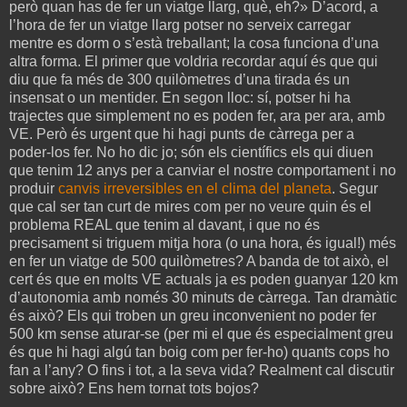
però quan has de fer un viatge llarg, què, eh?» D’acord, a
l’hora de fer un viatge llarg potser no serveix carregar
mentre es dorm o s’està treballant; la cosa funciona d’una
altra forma. El primer que voldria recordar aquí és que qui
diu que fa més de 300 quilòmetres d’una tirada és un
insensat o un mentider. En segon lloc: sí, potser hi ha
trajectes que simplement no es poden fer, ara per ara, amb
VE. Però és urgent que hi hagi punts de càrrega per a
poder-los fer. No ho dic jo; són els científics els qui diuen
que tenim 12 anys per a canviar el nostre comportament i no
produir
canvis irreversibles en el clima del planeta
. Segur
que cal ser tan curt de mires com per no veure quin és el
problema REAL que tenim al davant, i que no és
precisament si triguem mitja hora (o una hora, és igual!) més
en fer un viatge de 500 quilòmetres? A banda de tot això, el
cert és que en molts VE actuals ja es poden guanyar 120 km
d’autonomia amb només 30 minuts de càrrega. Tan dramàtic
és això? Els qui troben un greu inconvenient no poder fer
500 km sense aturar-se (per mi el que és especialment greu
és que hi hagi algú tan boig com per fer-ho) quants cops ho
fan a l’any? O fins i tot, a la seva vida? Realment cal discutir
sobre això? Ens hem tornat tots bojos?