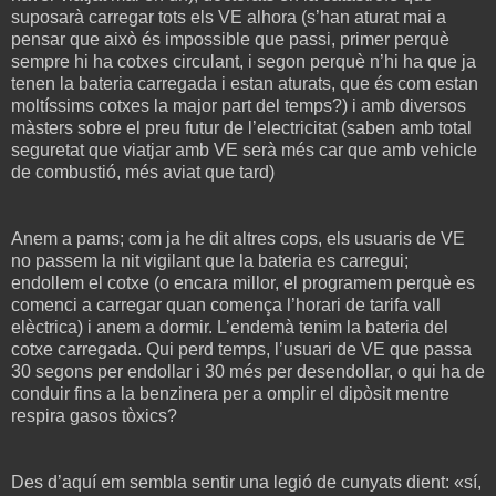
suposarà carregar tots els VE alhora (s’han aturat mai a
pensar que això és impossible que passi, primer perquè
sempre hi ha cotxes circulant, i segon perquè n’hi ha que ja
tenen la bateria carregada i estan aturats, que és com estan
moltíssims cotxes la major part del temps?) i amb diversos
màsters sobre el preu futur de l’electricitat (saben amb total
seguretat que viatjar amb VE serà més car que amb vehicle
de combustió, més aviat que tard)
Anem a pams; com ja he dit altres cops, els usuaris de VE
no passem la nit vigilant que la bateria es carregui;
endollem el cotxe (o encara millor, el programem perquè es
comenci a carregar quan comença l’horari de tarifa vall
elèctrica) i anem a dormir. L’endemà tenim la bateria del
cotxe carregada. Qui perd temps, l’usuari de VE que passa
30 segons per endollar i 30 més per desendollar, o qui ha de
conduir fins a la benzinera per a omplir el dipòsit mentre
respira gasos tòxics?
Des d’aquí em sembla sentir una legió de cunyats dient: «sí,