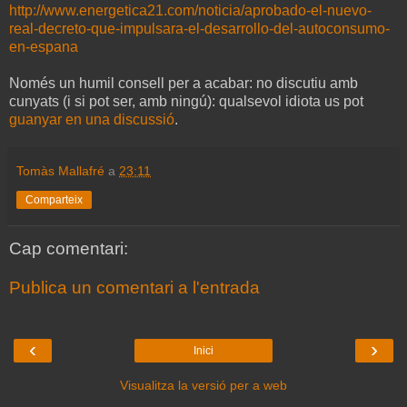
http://www.energetica21.com/noticia/aprobado-el-nuevo-
real-decreto-que-impulsara-el-desarrollo-del-autoconsumo-
en-espana
Només un humil consell per a acabar: no discutiu amb
cunyats (i si pot ser, amb ningú): qualsevol idiota us pot
guanyar en una discussió
.
Tomàs Mallafré
a
23:11
Comparteix
Cap comentari:
Publica un comentari a l'entrada
‹
›
Inici
Visualitza la versió per a web