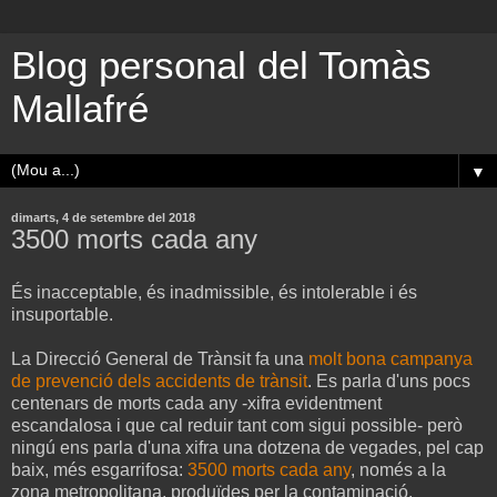
Blog personal del Tomàs
Mallafré
▼
dimarts, 4 de setembre del 2018
3500 morts cada any
És inacceptable, és inadmissible, és intolerable i és
insuportable.
La Direcció General de Trànsit fa una
molt bona campanya
de prevenció dels accidents de trànsit
. Es parla d'uns pocs
centenars de morts cada any -xifra evidentment
escandalosa i que cal reduir tant com sigui possible- però
ningú ens parla d'una xifra una dotzena de vegades, pel cap
baix, més esgarrifosa:
3500 morts cada any
, només a la
zona metropolitana, produïdes per la contaminació.