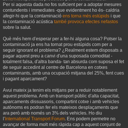
Per si aquesta dada no fos suficient per a adoptar mesures
contundents i immediates -que evidentment ho és- caldria
afegir-hi que la contaminació
ens torna més estúpids
i que
la contaminació acústica
també provoca efectes nefastos
sobre la salut.
Què més hem d'esperar per a fer-hi alguna cosa? Potser la
contaminació ja ens ha tornat prou estúpids com per a
seguir ignorant el problema? ¿Realment estem disposats a
pagar aquest preu a canvi d'una suposada comoditat -
totalment falsa, d'altra banda- tan absurda com suposa el fet
de seguir accedint al centre de Barcelona en cotxes
contaminants, amb una ocupació mitjana del 25%, fent cues
i pagant aparcament?
Avui mateix ja tenim els mitjans per a reduir notablement
aquest problema. Amb un transport públic d'alta capacitat,
aparcaments dissuasoris, compartint cotxe i amb vehicles
autònoms es podran fer els mateixos desplaçaments que
ara però amb només un 3% dels vehicles. Ho diu
l'
International Transport Forum
. Ens podem permetre no
avançar de forma molt més ràpida cap a aquest conjunt de