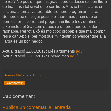
ne res? No puc dir que m'agradi, però cadascú és ben lliure
de triar fins i tot si vol o no ser lliure. Ara, jo ho tinc clar: si
tinc una alternativa raonable, sempre programari lliure.
Sempre que em sigui possible, triaré maquinari que em
permeti fer-hi córrer tant programari lliure (i evidentment,
això inclou el SO) com pugui, i a un preu que consideri
raonable. Per tot això és molt poc probable que mai compri
res a can Apple, per molt que m'intentin convèncer que a la
llarga és un bon negoci.
Actualització 22/01/2017: Més arguments
aquí
.
Actualització 23/01/2017: Encara més
aquí
.
Tomàs Mallafré
a
13:52
Comparteix
Cap comentari:
Publica un comentari a l'entrada