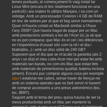
temes puntuals; al començament hi vaig instal·lar
Linux Mint (encara el tinc totalment funcional en una
partició) i ara mateix hi utilitzo Manjaro, i va com un
rellotge. Amb un processador Celeron i 4 GB de RAM
en tinc de sobres per al que el faig servir normalment.
Quan m'hauria costat un Macbook similar a l'Asus
l'any 2008? Què hauria hagut de pagar per un Mac
amb prestacions similars a les de l'Acer (sí, ja sé que
no es pot comparar, que Mac és el cel i les diferències
en l'experiència d'usuari són com la nit i el dia i
blablabla...) i amb un disc sòlid de 240 GB?
Suposem que el dia que se m'acabi la garantia (als 2
anys i un dia) el meu cutre-Acer mor per estar fet amb
materials tan barats, no com els Mac que estan fets
amb materials de primeríssima qualitat, bateria inclosa
(ehem). Encara puc comprar alguna cosa per exemple
aquí
i estalviar-me calers, sense haver de llençar-ne
amb un sistema operatiu que no faré servir ni havent
de comprar accessoris a uns preus astronòmics (toc,
toc, IBM?).
Seguint amb el tema del preu: quina hauria de ser la
meva productivitat amb un Mac per mantenir la
proporció amb el preu pagat? Segur que el rendiment