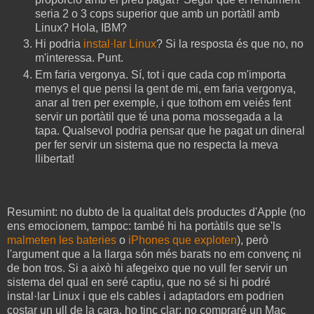
seria 2 o 3 cops superior que amb un portàtil amb
Linux? Hola, IBM?
Hi podria
instal·lar Linux
? Si la resposta és que no, no
m'interessa. Punt.
Em faria vergonya. Sí, tot i que cada cop m'importa
menys el que pensi la gent de mi, em faria vergonya,
anar al tren per exemple, i que tothom em veiés fent
servir un portàtil que té una poma mossegada a la
tapa. Qualsevol podria pensar que he pagat un dineral
per fer servir un sistema que no respecta la meva
llibertat!
Resumint: no dubto de la qualitat dels productes d'Apple (no
ens emocionem, tampoc: també hi ha portàtils que se'ls
malmeten les bateries
o
iPhones que exploten
), però
l'argument que a la llarga són més barats no em convenç ni
de bon tros. Si a això hi afegeixo que no vull fer servir un
sistema del qual en seré captiu, que no sé si hi podré
instal·lar Linux i que els cables i adaptadors em podrien
costar un ull de la cara, ho tinc clar: no compraré un Mac