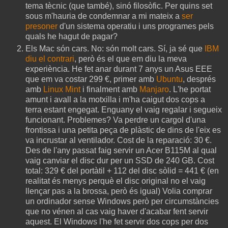
tema tècnic (que també), sinó filosòfic. Per quins set
sous m'hauria de condemnar a mi mateix a
ser
presoner
d'un sistema operatiu i uns programes pels
quals he hagut de pagar?
Els Mac són cars. No: són molt cars. Sí, ja sé que
IBM
diu el contrari
, però és el que em diu la meva
experiència. He fet anar durant 7 anys un Asus EEE
que em va costar 299 €, primer amb
Ubuntu
, després
amb
Linux Mint
i finalment amb
Manjaro
. L'he portat
amunt i avall a la motxilla i m'ha caigut dos cops a
terra estant engegat. Enguany el vaig regalar i segueix
funcionant. Problemes? Va perdre un cargol d'una
frontissa i una petita peça de plàstic de dins de l'eix es
va incrustar al ventilador. Cost de la reparació: 30 €.
Des de l'any passat faig servir un Acer B115M al qual
vaig canviar el disc dur per un SSD de 240 GB. Cost
total: 329 € del portàtil + 112 del disc sòlid = 441 € (en
realitat és menys perquè el disc original no el vaig
llençar pas a la brossa, però és igual) Volia comprar
un ordinador sense Windows però per circumstàncies
que no vénen al cas vaig haver d'acabar fent servir
aquest. El Windows l'he fet servir dos cops per dos