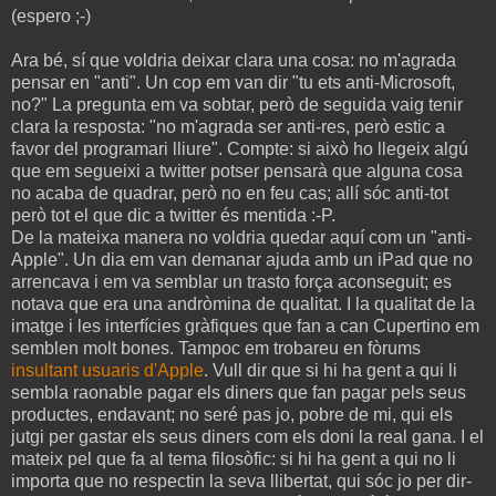
(espero ;-)
Ara bé, sí que voldria deixar clara una cosa: no m'agrada
pensar en "anti". Un cop em van dir "tu ets anti-Microsoft,
no?" La pregunta em va sobtar, però de seguida vaig tenir
clara la resposta: "no m'agrada ser anti-res, però estic a
favor del programari lliure". Compte: si això ho llegeix algú
que em segueixi a twitter potser pensarà que alguna cosa
no acaba de quadrar, però no en feu cas; allí sóc anti-tot
però tot el que dic a twitter és mentida :-P.
De la mateixa manera no voldria quedar aquí com un "anti-
Apple". Un dia em van demanar ajuda amb un iPad que no
arrencava i em va semblar un trasto força aconseguit; es
notava que era una andròmina de qualitat. I la qualitat de la
imatge i les interfícies gràfiques que fan a can Cupertino em
semblen molt bones. Tampoc em trobareu en fòrums
insultant usuaris d'Apple
. Vull dir que si hi ha gent a qui li
sembla raonable pagar els diners que fan pagar pels seus
productes, endavant; no seré pas jo, pobre de mi, qui els
jutgi per gastar els seus diners com els doni la real gana. I el
mateix pel que fa al tema filosòfic: si hi ha gent a qui no li
importa que no respectin la seva llibertat, qui sóc jo per dir-