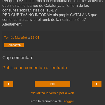
Per què TV3 no informa a la ciutadania de totes les activitats
que s’estan fent arreu de Catalunya a l’entorn de les
consultes sobiranistes del 13-D?
PER QUÈ TV3 NO INFORMA als propis CATALANS que
comencem a canviar el rumb de la nostra història?
Atentament,
Tomàs Mallafré
a
18:04
Comparteix
Cap comentari:
Publica un comentari a l'entrada
‹
›
Inici
Visualitza la versió per a web
Amb la tecnologia de
Blogger
.